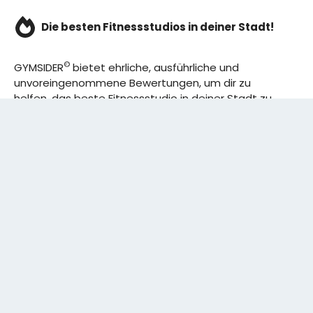
Die besten Fitnessstudios in deiner Stadt!
©
GYMSIDER
bietet ehrliche, ausführliche und
unvoreingenommene Bewertungen, um dir zu
helfen, das beste Fitnessstudio in deiner Stadt zu
finden. Von den effizientesten Trainingsplänen bis
hin zu den besten Premium-Fitnessstudios in
deinem Bezirk, wir haben alles für dich! Wir erweitern
ständig unser Angebot.
Rechtliches:
IMPRESSUM
DATENSCHUTZERKLÄRUNG
Schreibe uns: