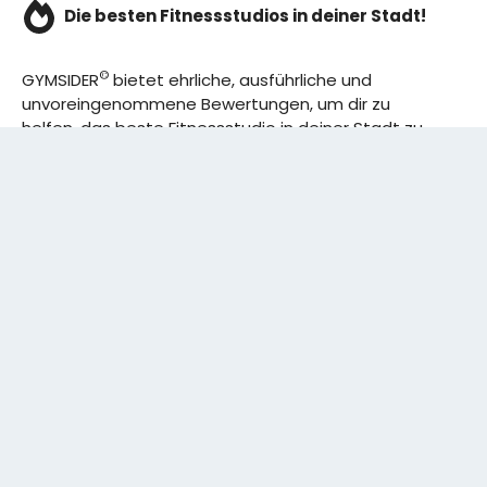
Die besten Fitnessstudios in deiner Stadt!
©
GYMSIDER
bietet ehrliche, ausführliche und
unvoreingenommene Bewertungen, um dir zu
helfen, das beste Fitnessstudio in deiner Stadt zu
finden. Von den effizientesten Trainingsplänen bis
hin zu den besten Premium-Fitnessstudios in
deinem Bezirk, wir haben alles für dich! Wir erweitern
ständig unser Angebot.
Rechtliches:
IMPRESSUM
DATENSCHUTZERKLÄRUNG
Schreibe uns:
CONTACT@GYMSIDER.COM