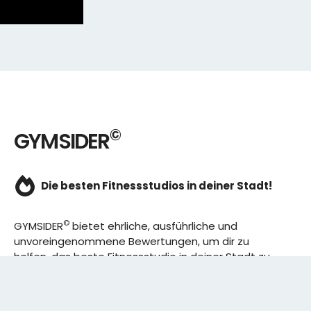
©
GYMSIDER
Die besten Fitnessstudios in deiner Stadt!
©
GYMSIDER
bietet ehrliche, ausführliche und
unvoreingenommene Bewertungen, um dir zu
helfen, das beste Fitnessstudio in deiner Stadt zu
finden. Von den effizientesten Trainingsplänen bis
hin zu den besten Premium-Fitnessstudios in
deinem Bezirk, wir haben alles für dich! Wir erweitern