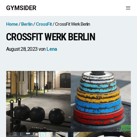
Zum
GYMSIDER
Inhalt
springen
Men
Home
Berlin
CrossFit
CrossFit Werk Berlin
CROSSFIT WERK BERLIN
August 28, 2023
von
Lena