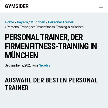
Zum
GYMSIDER
Inhalt
springen
Men
Home
Bayern
München
Personal Trainer
Personal Trainer, der Firmenfitness-Training in München
PERSONAL TRAINER, DER
FIRMENFITNESS-TRAINING IN
MÜNCHEN
September 9, 2023
von
Nicolas
AUSWAHL DER BESTEN PERSONAL
TRAINER