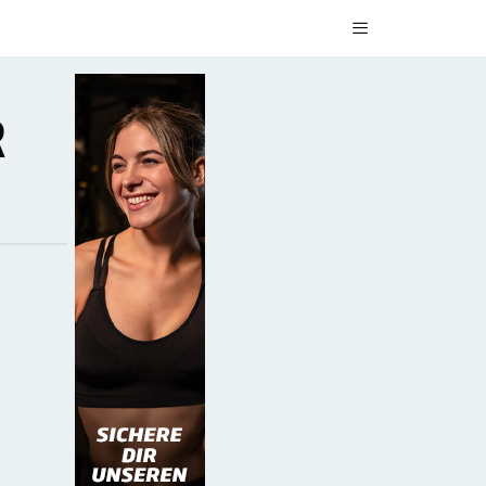
Menü
R