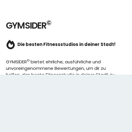
©
GYMSIDER
Die besten Fitnessstudios in deiner Stadt!
©
GYMSIDER
bietet ehrliche, ausführliche und
unvoreingenommene Bewertungen, um dir zu
helfen, das beste Fitnessstudio in deiner Stadt zu
finden. Von den effizientesten Trainingsplänen bis
hin zu den besten Premium-Fitnessstudios in
deinem Bezirk, wir haben alles für dich! Wir erweitern
ständig unser Angebot.
Rechtliches: