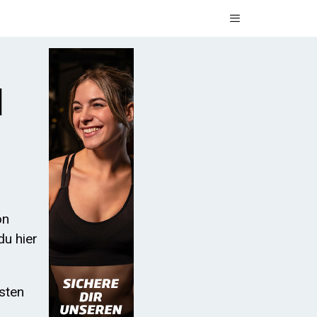
Menü
N
on
du hier
sten